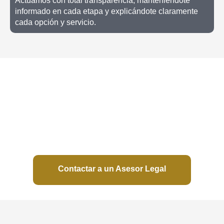
Actuamos con total transparencia, manteniéndote
informado en cada etapa y explicándote claramente
cada opción y servicio.
En Parque de la Paz trabajamos con respeto,
ética y compromiso. Nuestro objetivo es aliviar
tu carga legal para que puedas concentrarte
en lo verdaderamente importante: honrar la
memoria de tu ser querido y cuidar de tu
familia.
Contactar a un Asesor Legal