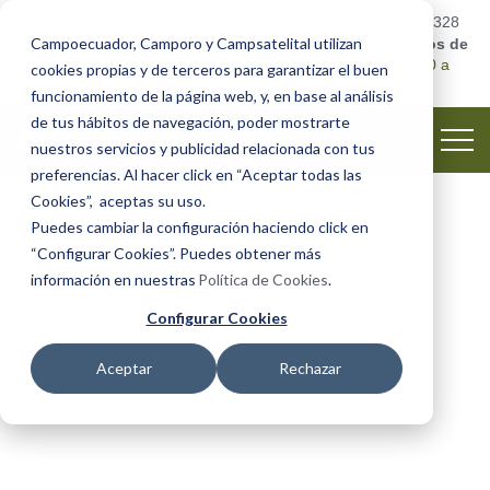
Emergencia:
0999482328
Campoecuador, Camporo y Campsatelital utilizan
Camposantos abiertos de
lunes a domingo
8:00 a
cookies propias y de terceros para garantizar el buen
18h00
funcionamiento de la página web, y, en base al análisis
de tus hábitos de navegación, poder mostrarte
nuestros servicios y publicidad relacionada con tus
preferencias. Al hacer click en “Aceptar todas las
Cookies”, aceptas su uso.
Puedes cambiar la configuración haciendo click en
“Configurar Cookies”. Puedes obtener más
información en nuestras
Política de Cookies
.
Configurar Cookies
Servicio De Asesoría
Aceptar
Rechazar
Legal
Nos encargamos de los procesos legales para tu
tranquilidad.