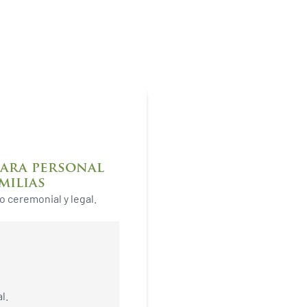
ional
para personal
milias
nto ceremonial y legal.
l.