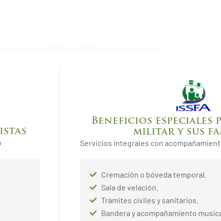
io con respaldo instituc
xclusivos del IESS y el ISSFA para ti y tu familia.
Beneficios especiales 
istas
militar y sus fa
o
Servicios integrales con acompañamie
Cremación o bóveda temporal.
Sala de velación.
Trámites civiles y sanitarios.
Bandera y acompañamiento musica