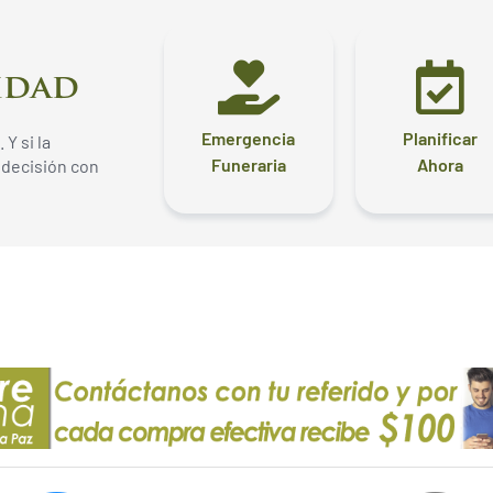
idad
Emergencia
Planificar
Y si la
Funeraria​
Ahora
 decisión con