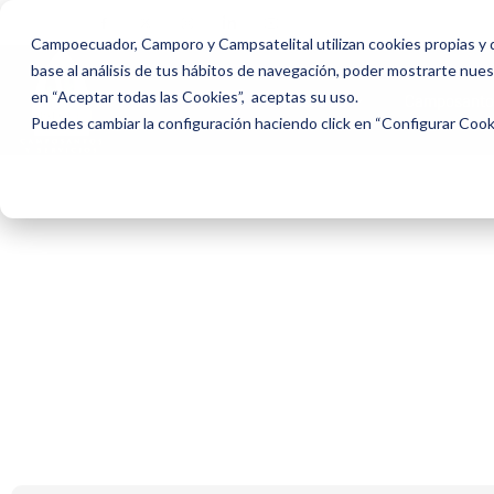
Campoecuador, Camporo y Campsatelital utilizan cookies propias y d
base al análisis de tus hábitos de navegación, poder mostrarte nuest
en “Aceptar todas las Cookies”, aceptas su uso.
Inicio
Nosotros
Camposanto
Puedes cambiar la configuración haciendo click en “Configurar Coo
Plan de Refer
Obtén beneficios por recomendarnos