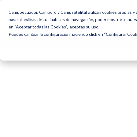
0999482328
Emergencia:
Campoecuador, Camporo y Campsatelital utilizan cookies propias y d
Camposantos abiertos de
8:00 a
lunes a domingo
base al análisis de tus hábitos de navegación, poder mostrarte nuest
18h00
en “Aceptar todas las Cookies”, aceptas su uso.
Puedes cambiar la configuración haciendo click en “Configurar Coo
Beneficios de parque
de la paz
Un respaldo claro y oportuno para ti y tu familia, con
beneficios y acompañamiento profesional.