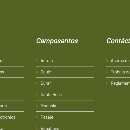
Camposantos
Contác
ios
Aurora
Acerca de
ios
Daule
Trabaja c
Durán
Reglament
Santa Rosa
aria
Machala
ctronica
Pasaje
ca
Babahoyo