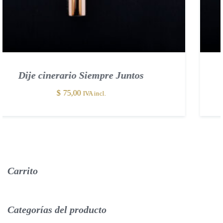
Dije cinerario Reloj de Arena
$
75,00
IVA incl.
Carrito
Categorías
del
producto