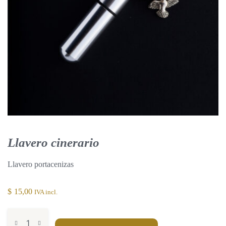
Llavero cinerario
Llavero portacenizas
$
15,00
IVA incl.